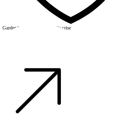
Garder la tête froide en cas de crise
©2026 Alpha Crew Ltd.
Legal
facebook
twitter
instagram
tiktok