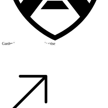
Garder la tête froide en cas de crise
©2026 Alpha Crew Ltd.
Legal
facebook
twitter
instagram
tiktok