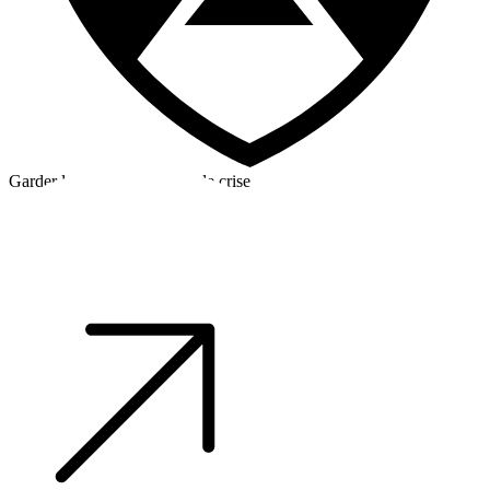
Garder la tête froide en cas de crise
©2026 Alpha Crew Ltd.
Legal
facebook
twitter
instagram
tiktok