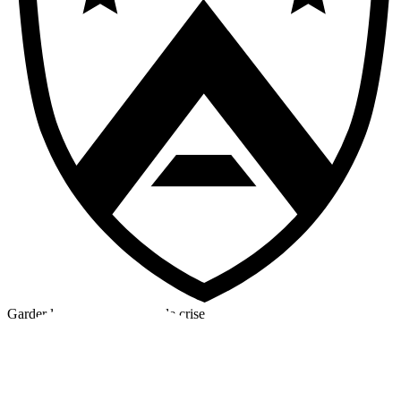
Garder la tête froide en cas de crise
©2026 Alpha Crew Ltd.
Legal
facebook
twitter
instagram
tiktok