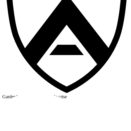
Garder la tête froide en cas de crise
©2026 Alpha Crew Ltd.
Legal
facebook
twitter
instagram
tiktok