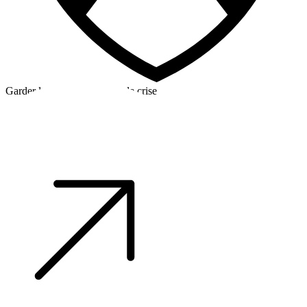
Garder la tête froide en cas de crise
©2026 Alpha Crew Ltd.
Legal
facebook
twitter
instagram
tiktok