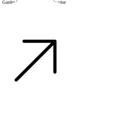
Garder la tête froide en cas de crise
©2026 Alpha Crew Ltd.
Legal
facebook
twitter
instagram
tiktok