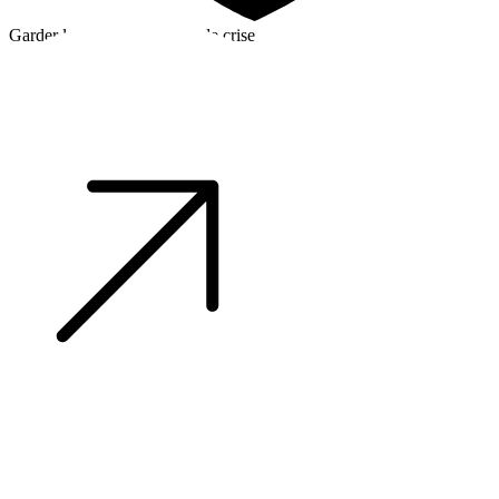
Garder la tête froide en cas de crise
©2026 Alpha Crew Ltd.
Legal
facebook
twitter
instagram
tiktok