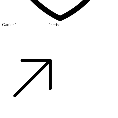
Garder la tête froide en cas de crise
©2026 Alpha Crew Ltd.
Legal
facebook
twitter
instagram
tiktok