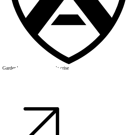
Garder la tête froide en cas de crise
©2026 Alpha Crew Ltd.
Legal
facebook
twitter
instagram
tiktok