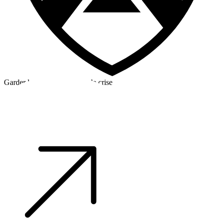
Garder la tête froide en cas de crise
©2026 Alpha Crew Ltd.
Legal
facebook
twitter
instagram
tiktok