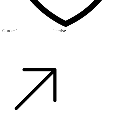
Garder la tête froide en cas de crise
©2026 Alpha Crew Ltd.
Legal
facebook
twitter
instagram
tiktok