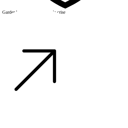
Garder la tête froide en cas de crise
©2026 Alpha Crew Ltd.
Legal
facebook
twitter
instagram
tiktok