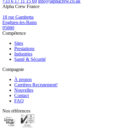
+33 6 17 11 15 69
info@alphacrew.co.uk
Alpha Crew France
18 rue Gambetta
Enghien-les-Bains
95880
Compétence
Sites
Prestations
Industries
Santé & Sécurité
Compagnie
À propos
Carrières
Recrutement!
Nouvelles
Contact
FAQ
Nos références