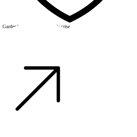
Garder la tête froide en cas de crise
©2026 Alpha Crew Ltd.
Legal
facebook
twitter
instagram
tiktok