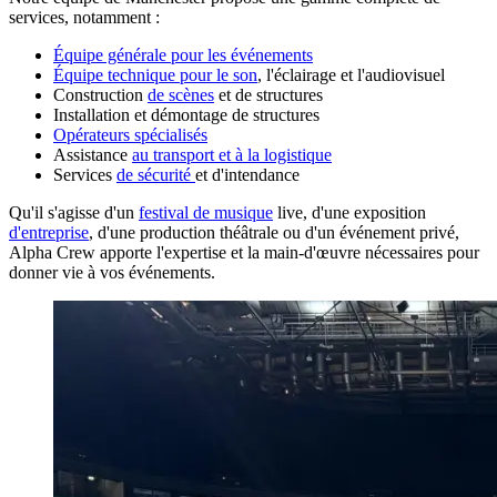
services, notamment :
Équipe générale pour les événements
Équipe technique pour le son
, l'éclairage et l'audiovisuel
Construction
de scènes
et de structures
Installation et démontage de structures
Opérateurs spécialisés
Assistance
au transport et à la logistique
Services
de sécurité
et d'intendance
Qu'il s'agisse d'un
festival de musique
live, d'une exposition
d'entreprise
, d'une production théâtrale ou d'un événement privé,
Alpha Crew apporte l'expertise et la main-d'œuvre nécessaires pour
donner vie à vos événements.