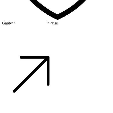
Garder la tête froide en cas de crise
©2026 Alpha Crew Ltd.
Legal
facebook
twitter
instagram
tiktok